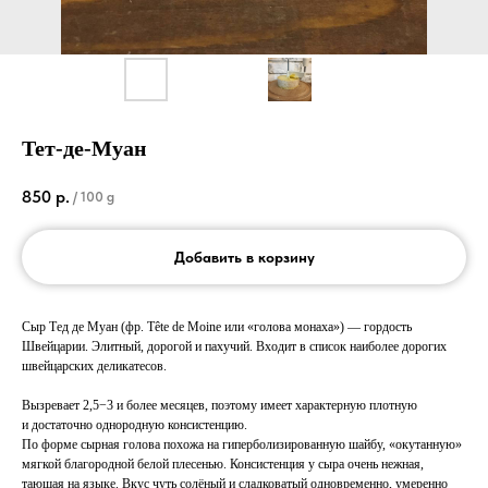
Тет-де-Муан
850
р.
/
100 g
Добавить в корзину
Сыр Тед де Муан (фр. Tête de Moine или «голова монаха») — гордость
Швейцарии. Элитный, дорогой и пахучий. Входит в список наиболее дорогих
швейцарских деликатесов.
Вызревает 2,5−3 и более месяцев, поэтому имеет характерную плотную
и достаточно однородную консистенцию.
По форме сырная голова похожа на гиперболизированную шайбу, «окутанную»
мягкой благородной белой плесенью. Консистенция у сыра очень нежная,
тающая на языке. Вкус чуть солёный и сладковатый одновременно, умеренно