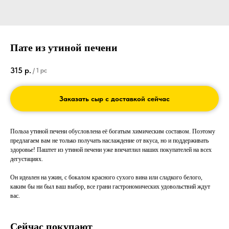
Пате из утиной печени
315
р.
/
1 pc
Заказать сыр с доставкой сейчас
Польза утиной печени обусловлена её богатым химическим составом. Поэтому
предлагаем вам не только получать наслаждение от вкуса, но и поддерживать
здоровье! Паштет из утиной печени уже впечатлил наших покупателей на всех
дегустациях.
Он идеален на ужин, с бокалом красного сухого вина или сладкого белого,
каким бы ни был ваш выбор, все грани гастрономических удовольствий ждут
вас.
Сейчас покупают