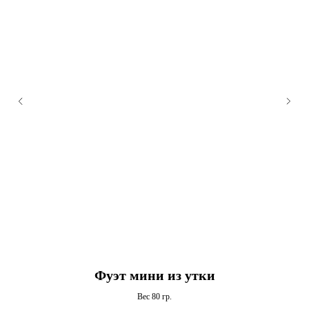
Фуэт мини из утки
С
Вес 80 гр.